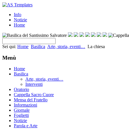
Info
Notizie
Home
Sei qui:
Home
Basilica
Arte, storia, eventi…
La chiesa
Menù
Home
Basilica
Arte, storia, eventi…
Interventi
Oratorio
Cappella Sacro Cuore
Mensa del Fratello
Informazioni
Giornale
Foglietti
Notizie
Parola e Arte