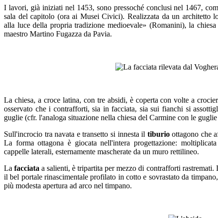
I lavori, già iniziati nel 1453, sono pressoché conclusi nel 1467, come 
sala del capitolo (ora ai Musei Civici). Realizzata da un architetto 
alla luce della propria tradizione medioevale» (Romanini), la chiesa
maestro Martino Fugazza da Pavia.
La chiesa, a croce latina, con tre absidi, è coperta con volte a croci
osservato che i contrafforti, sia in facciata, sia sui fianchi si assott
guglie (cfr. l'analoga situazione nella chiesa del Carmine con le guglie
Sull'incrocio tra navata e transetto si innesta il
tiburio
ottagono che af
La forma ottagona è giocata nell'intera progettazione: moltiplicat
cappelle laterali, esternamente mascherate da un muro rettilineo.
La
facciata
a salienti, è tripartita per mezzo di contrafforti rastremati
il bel portale rinascimentale profilato in cotto e sovrastato da timpano
più modesta apertura ad arco nel timpano.