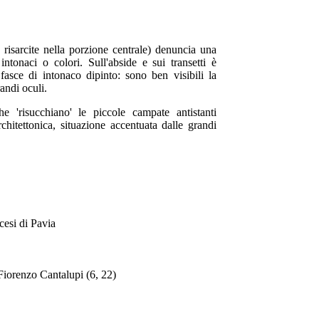
 risarcite nella porzione centrale) denuncia una
intonaci o colori. Sull'abside e sui transetti è
asce di intonaco dipinto: sono ben visibili la
andi oculi.
he 'risucchiano' le piccole campate antistanti
chitettonica, situazione accentuata dalle grandi
cesi di Pavia
Fiorenzo Cantalupi (6, 22)