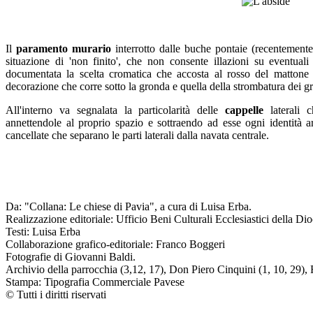
Il
paramento murario
interrotto dalle buche pontaie (recentemente
situazione di 'non finito', che non consente illazioni su eventuali 
documentata la scelta cromatica che accosta al rosso del mattone f
decorazione che corre sotto la gronda e quella della strombatura dei gr
All'interno va segnalata la particolarità delle
cappelle
laterali c
annettendole al proprio spazio e sottraendo ad esse ogni identità ar
cancellate che separano le parti laterali dalla navata centrale.
Da: "Collana: Le chiese di Pavia", a cura di Luisa Erba.
Realizzazione editoriale: Ufficio Beni Culturali Ecclesiastici della Dio
Testi: Luisa Erba
Collaborazione grafico-editoriale: Franco Boggeri
Fotografie di Giovanni Baldi.
Archivio della parrocchia (3,12, 17), Don Piero Cinquini (1, 10, 29), 
Stampa: Tipografia Commerciale Pavese
© Tutti i diritti riservati