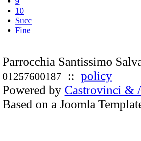
9
10
Succ
Fine
Parrocchia Santissimo Sal
::
policy
01257600187
Powered by
Castrovinci & 
Based on a Joomla Templat