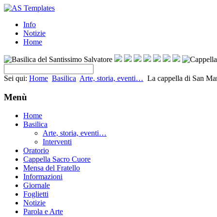
Info
Notizie
Home
Sei qui:
Home
Basilica
Arte, storia, eventi…
La cappella di San Ma
Menù
Home
Basilica
Arte, storia, eventi…
Interventi
Oratorio
Cappella Sacro Cuore
Mensa del Fratello
Informazioni
Giornale
Foglietti
Notizie
Parola e Arte