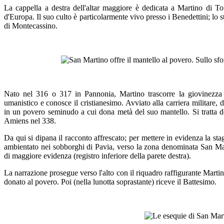
La cappella a destra dell'altar maggiore è dedicata a Martino di To
d'Europa. Il suo culto è particolarmente vivo presso i Benedettini; lo s
di Montecassino.
Nato nel 316 o 317 in Pannonia, Martino trascorre la giovinezza
umanistico e conosce il cristianesimo. Avviato alla carriera militare,
in un povero seminudo a cui dona metà del suo mantello. Si tratta de
Amiens nel 338.
Da qui si dipana il racconto affrescato; per mettere in evidenza la st
ambientato nei sobborghi di Pavia, verso la zona denominata San Mar
di maggiore evidenza (registro inferiore della parete destra).
La narrazione prosegue verso l'alto con il riquadro raffigurante Marti
donato al povero. Poi (nella lunotta soprastante) riceve il Battesimo.