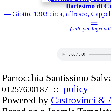
Battesimo di Cr
— Giotto, 1303 circa, affresco, Cappe
—
( clic per ingrandi
Parrocchia Santissimo Sal
::
policy
01257600187
Powered by
Castrovinci & 