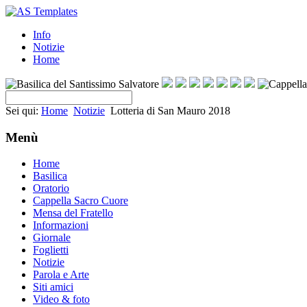
Info
Notizie
Home
Sei qui:
Home
Notizie
Lotteria di San Mauro 2018
Menù
Home
Basilica
Oratorio
Cappella Sacro Cuore
Mensa del Fratello
Informazioni
Giornale
Foglietti
Notizie
Parola e Arte
Siti amici
Video & foto