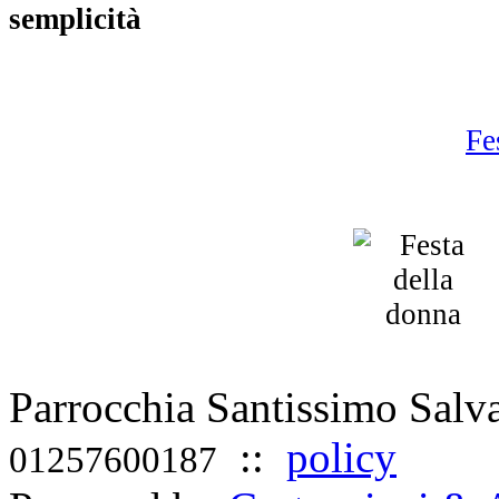
semplicità
Fe
Parrocchia Santissimo Sal
::
policy
01257600187