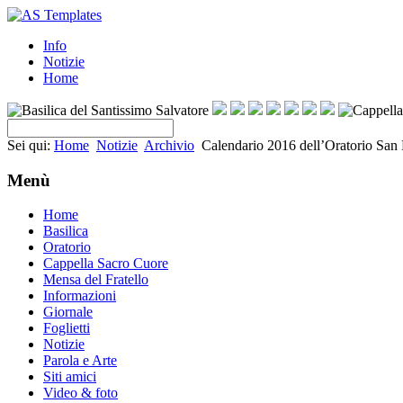
Info
Notizie
Home
Sei qui:
Home
Notizie
Archivio
Calendario 2016 dell’Oratorio San
Menù
Home
Basilica
Oratorio
Cappella Sacro Cuore
Mensa del Fratello
Informazioni
Giornale
Foglietti
Notizie
Parola e Arte
Siti amici
Video & foto