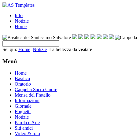
Info
Notizie
Home
Sei qui:
Home
Notizie
La bellezza da visitare
Menù
Home
Basilica
Oratorio
Cappella Sacro Cuore
Mensa del Fratello
Informazioni
Giornale
Foglietti
Notizie
Parola e Arte
Siti amici
Video & foto