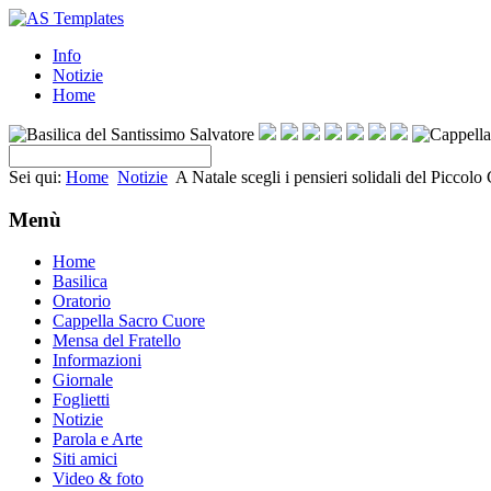
Info
Notizie
Home
Sei qui:
Home
Notizie
A Natale scegli i pensieri solidali del Piccol
Menù
Home
Basilica
Oratorio
Cappella Sacro Cuore
Mensa del Fratello
Informazioni
Giornale
Foglietti
Notizie
Parola e Arte
Siti amici
Video & foto