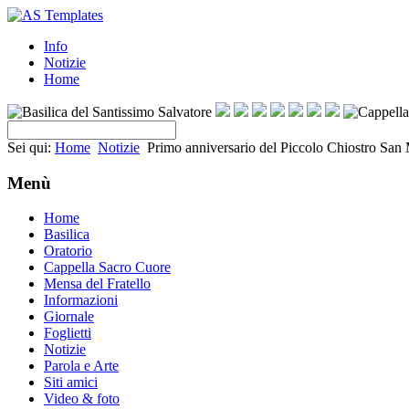
Info
Notizie
Home
Sei qui:
Home
Notizie
Primo anniversario del Piccolo Chiostro San
Menù
Home
Basilica
Oratorio
Cappella Sacro Cuore
Mensa del Fratello
Informazioni
Giornale
Foglietti
Notizie
Parola e Arte
Siti amici
Video & foto