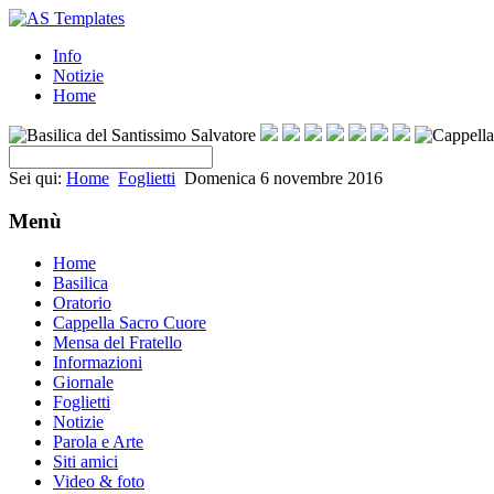
Info
Notizie
Home
Sei qui:
Home
Foglietti
Domenica 6 novembre 2016
Menù
Home
Basilica
Oratorio
Cappella Sacro Cuore
Mensa del Fratello
Informazioni
Giornale
Foglietti
Notizie
Parola e Arte
Siti amici
Video & foto