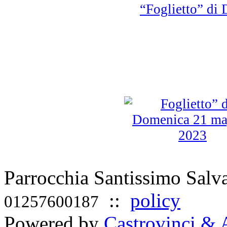
“Foglietto” d
Parrocchia Santissimo Sal
::
policy
01257600187
Powered by
Castrovinci & 