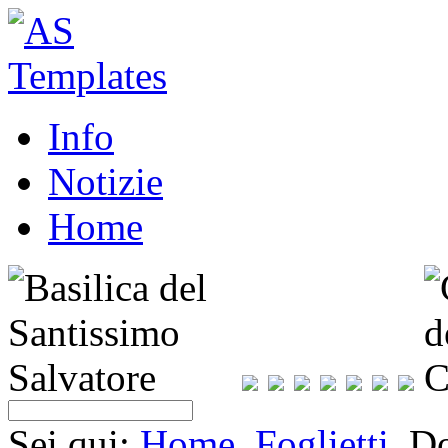
Info
Notizie
Home
Sei qui:
Home
Foglietti
Do