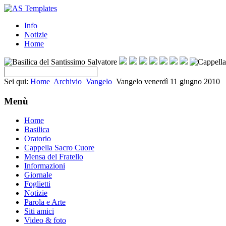
Info
Notizie
Home
Sei qui:
Home
Archivio
Vangelo
Vangelo venerdì 11 giugno 2010
Menù
Home
Basilica
Oratorio
Cappella Sacro Cuore
Mensa del Fratello
Informazioni
Giornale
Foglietti
Notizie
Parola e Arte
Siti amici
Video & foto