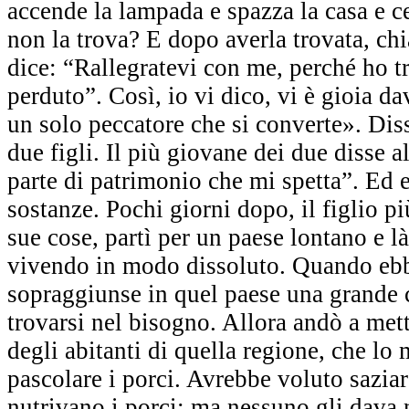
accende la lampada e spazza la casa e c
non la trova? E dopo averla trovata, chi
dice: “Rallegratevi con me, perché ho 
perduto”. Così, io vi dico, vi è gioia da
un solo peccatore che si converte». Di
due figli. Il più giovane dei due disse 
parte di patrimonio che mi spetta”. Ed eg
sostanze. Pochi giorni dopo, il figlio pi
sue cose, partì per un paese lontano e l
vivendo in modo dissoluto. Quando ebb
sopraggiunse in quel paese una grande c
trovarsi nel bisogno. Allora andò a mett
degli abitanti di quella regione, che lo
pascolare i porci. Avrebbe voluto saziars
nutrivano i porci; ma nessuno gli dava n