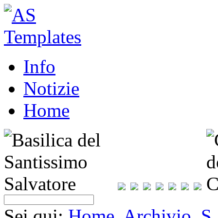
Info
Notizie
Home
Sei qui:
Home
Archivio
S