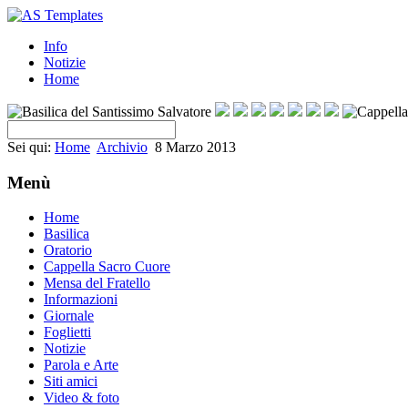
Info
Notizie
Home
Sei qui:
Home
Archivio
8 Marzo 2013
Menù
Home
Basilica
Oratorio
Cappella Sacro Cuore
Mensa del Fratello
Informazioni
Giornale
Foglietti
Notizie
Parola e Arte
Siti amici
Video & foto