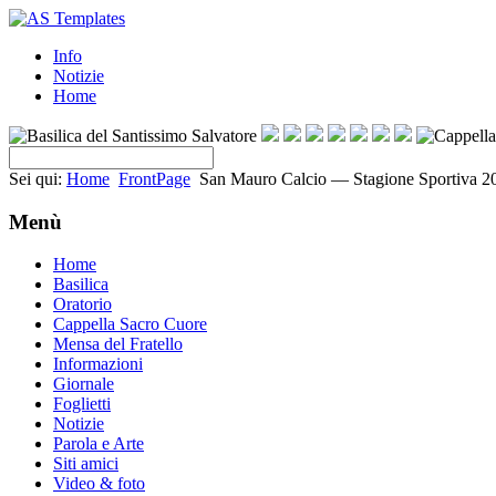
Info
Notizie
Home
Sei qui:
Home
FrontPage
San Mauro Calcio — Stagione Sportiva 2
Menù
Home
Basilica
Oratorio
Cappella Sacro Cuore
Mensa del Fratello
Informazioni
Giornale
Foglietti
Notizie
Parola e Arte
Siti amici
Video & foto