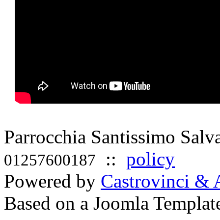
Parrocchia Santissimo Sal
::
policy
01257600187
Powered by
Castrovinci & 
Based on a Joomla Templat