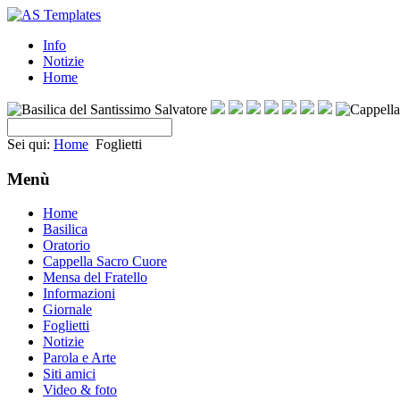
Info
Notizie
Home
Sei qui:
Home
Foglietti
Menù
Home
Basilica
Oratorio
Cappella Sacro Cuore
Mensa del Fratello
Informazioni
Giornale
Foglietti
Notizie
Parola e Arte
Siti amici
Video & foto