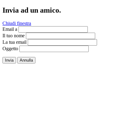
Invia ad un amico.
Chiudi finestra
Email a
Il tuo nome
La tua email
Oggetto
Invia
Annulla