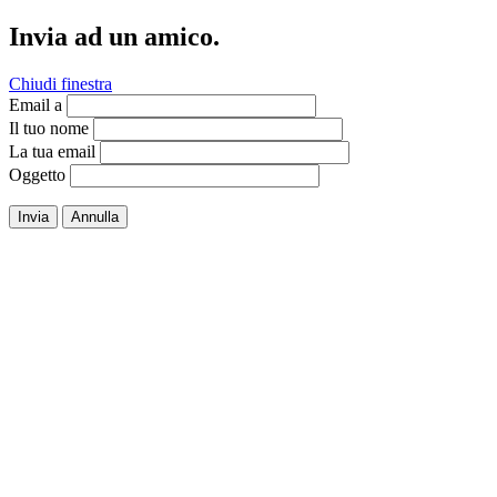
Invia ad un amico.
Chiudi finestra
Email a
Il tuo nome
La tua email
Oggetto
Invia
Annulla