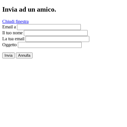
Invia ad un amico.
Chiudi finestra
Email a
Il tuo nome
La tua email
Oggetto
Invia
Annulla