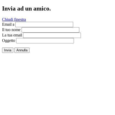
Invia ad un amico.
Chiudi finestra
Email a
Il tuo nome
La tua email
Oggetto
Invia
Annulla