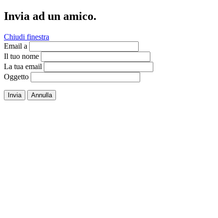
Invia ad un amico.
Chiudi finestra
Email a
Il tuo nome
La tua email
Oggetto
Invia
Annulla