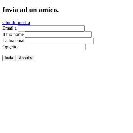
Invia ad un amico.
Chiudi finestra
Email a
Il tuo nome
La tua email
Oggetto
Invia
Annulla