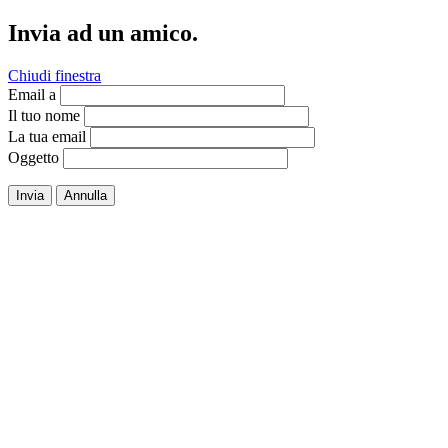
Invia ad un amico.
Chiudi finestra
Email a
Il tuo nome
La tua email
Oggetto
Invia
Annulla