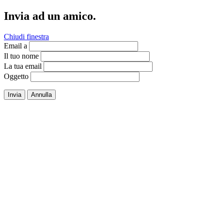
Invia ad un amico.
Chiudi finestra
Email a
Il tuo nome
La tua email
Oggetto
Invia
Annulla