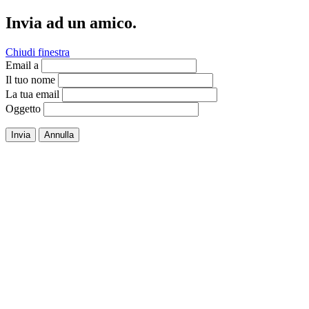
Invia ad un amico.
Chiudi finestra
Email a
Il tuo nome
La tua email
Oggetto
Invia
Annulla